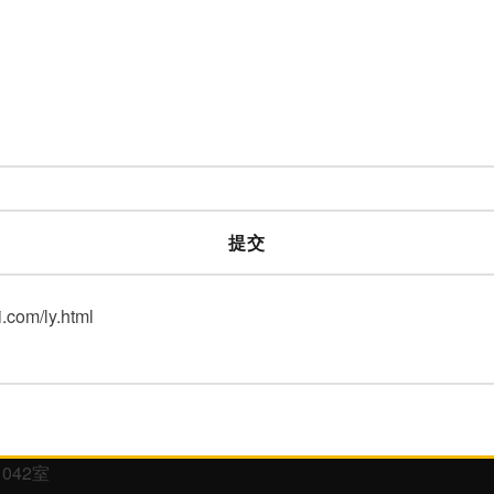
om/ly.html
042室