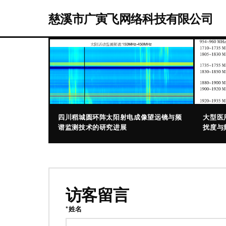
慈溪市广寅飞网络科技有限公司
四川稻城圆环阵太阳射电成像望远镜与频
大型医
谱监测技术的研究进展
扰度与
访客留言
*姓名