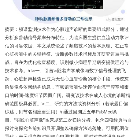
摘要：频谱监测技术作为心脏超声诊断的重要组成部分，通过
分析多普勒信号频率分布特征，为临床医生提供血流动力学评
估的可靠依据。本文系统论述了频谱技术的基本原理、在正常
心脏检测中的关键特征、诊断参数技术指标及其研究进展与挑
战，旨在为优化检查精度、识别微小病理早期病变提供理论与
技术参考。\n\n一、引言\n随着声学成像与数字信号处理的飞
跃，心脏超声检查已成为无创心血管诊断的核心手段。传统灰
阶显像多依赖结构信息，而频谱监测快速评估血流于腔室和瓣
口的时间-速度细节因而广阔。研究该技术在成人心境的诊断精
确范围极具必要。\n二、研究的方法或资料分析（若该题目偏
综述，则节名相应更适用）\n通过回溯近五年PubMed条
目、“实践心脏声像”临床规范二次归纳分析。包含四项经典与自
探讨例探究各前知识展开调整以确保方法论落地。可用配图位
置代：表示观参数时间如心电图\检测。同时对关键设备条件