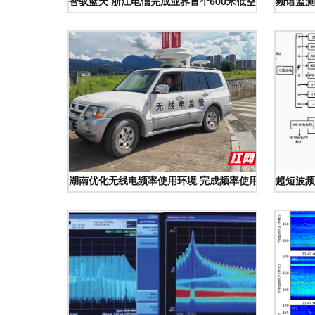
智驭蓝天 浙江电信完成业界首个600米低空通感组网验
频谱监测
湖南优化无线电频率使用环境 完成频率使用率评价与频
超短波频